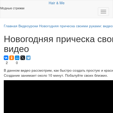
Hair & Me
Модные стрижки
Toggl
naviga
Главная
Видеоуроки
Новогодняя прическа своими руками: видео
Новогодняя прическа сво
видео
2
0
В данном видео рассмотрим, как быстро создать простую и краси
Создание занимает около 10 минут. Побалуйте своих близких.